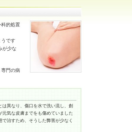
外科的処置
ようです
みが少な
、専門の病
とは異なり、傷口を水で洗い流し、創
が元気な皮膚までをも傷めていました
態で治すため、そうした弊害が少なく