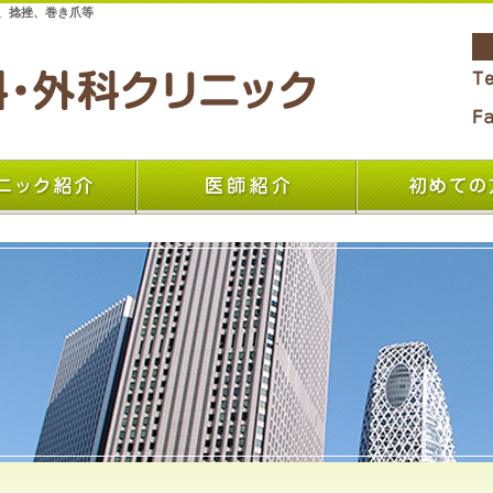
傷、捻挫、巻き爪等