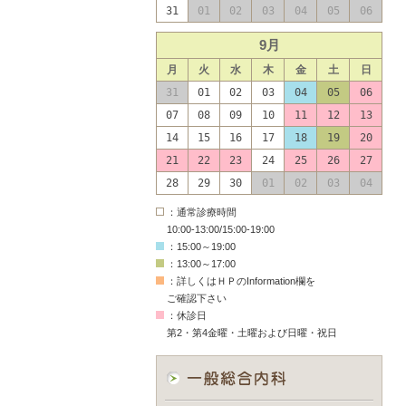
31
01
02
03
04
05
06
9月
月
火
水
木
金
土
日
31
01
02
03
04
05
06
07
08
09
10
11
12
13
14
15
16
17
18
19
20
21
22
23
24
25
26
27
28
29
30
01
02
03
04
：通常診療時間
10:00-13:00/15:00-19:00
：15:00～19:00
：13:00～17:00
：詳しくはＨＰのInformation欄を
ご確認下さい
：休診日
第2・第4金曜・土曜および日曜・祝日