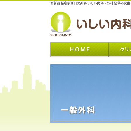
西新宿 新宿駅西口の外科 いしい内科・外科 怪我や火
一般外科