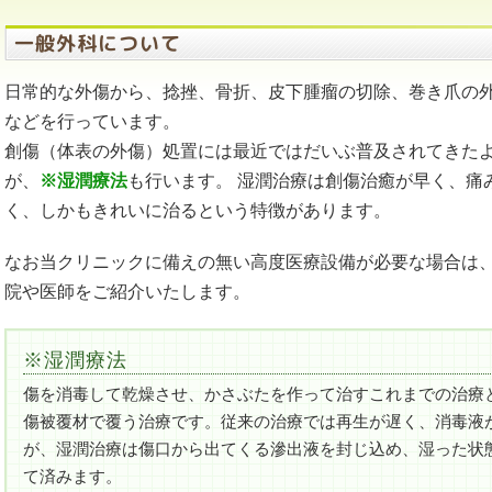
一般外科について
日常的な外傷から、捻挫、骨折、皮下腫瘤の切除、巻き爪の
などを行っています。
創傷（体表の外傷）処置には最近ではだいぶ普及されてきた
が、
※湿潤療法
も行います。 湿潤治療は創傷治癒が早く、痛
く、しかもきれいに治るという特徴があります。
なお当クリニックに備えの無い高度医療設備が必要な場合は
院や医師をご紹介いたします。
※湿潤療法
傷を消毒して乾燥させ、かさぶたを作って治すこれまでの治療
傷被覆材で覆う治療です。従来の治療では再生が遅く、消毒液
が、湿潤治療は傷口から出てくる滲出液を封じ込め、湿った状
て済みます。